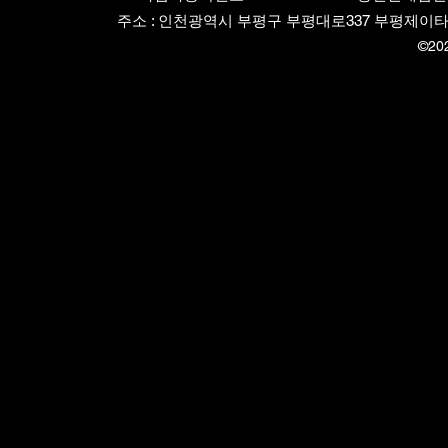
주소 : 인천광역시 부평구 부평대로337 부평제이타워3차 82
©20