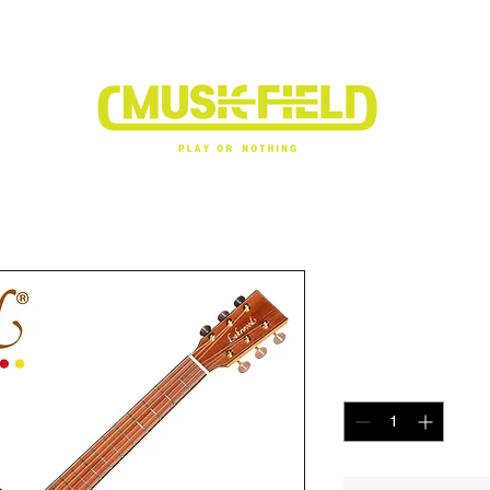
P
VIDEO CLIP1
VIDEO CLIP2
DOWNLOAD
M-25 CP E
가
₩1
격
수량
*