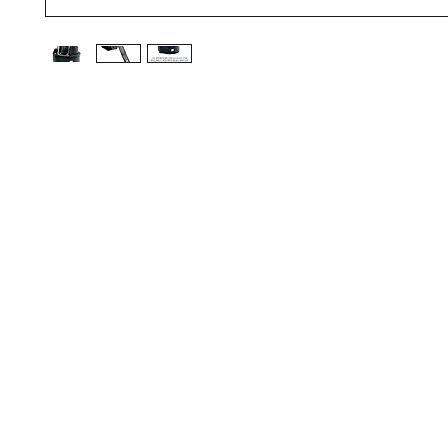
상호 : 뮤직필드(MUSICFIELD) I 대표 : 김
사업자등록번호 : 850-72-00192 I 통신판매업신
주소 : 인천광역시 부평구 부평대로337 부평제이타워3차 82
©20