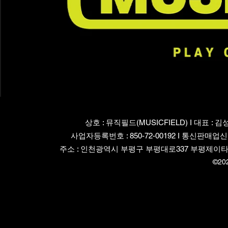
상호 : 뮤직필드(MUSICFIELD) I 대표 : 김
사업자등록번호 : 850-72-00192 I 통신판매업신
주소 : 인천광역시 부평구 부평대로337 부평제이타워3차 82
©20